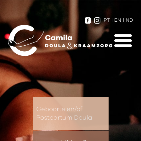
PT
|
EN
|
ND
Geboorte en/of
Postpartum Doula