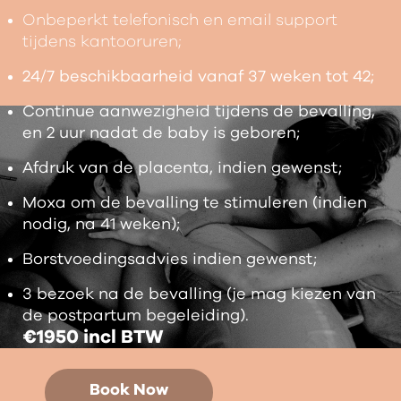
Onbeperkt telefonisch en email support
tijdens kantooruren;
24/7 beschikbaarheid vanaf 37 weken tot 42;
Continue aanwezigheid tijdens de bevalling,
en 2 uur nadat de baby is geboren;
Afdruk van de placenta, indien gewenst;
Moxa om de bevalling te stimuleren (indien
nodig, na 41 weken);
Borstvoedingsadvies indien gewenst;
3 bezoek na de bevalling (je mag kiezen van
de postpartum begeleiding).
€1950 incl BTW
Book Now