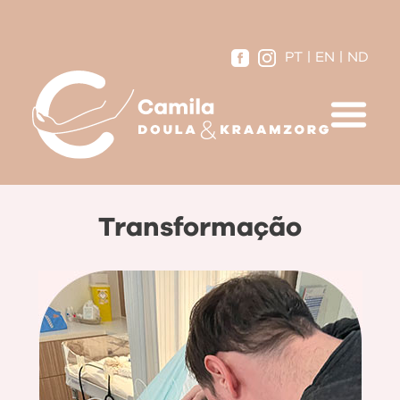
PT
|
EN
|
ND
Transformação