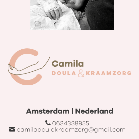
Amsterdam | Nederland
0634338955
camiladoulakraamzorg@gmail.com